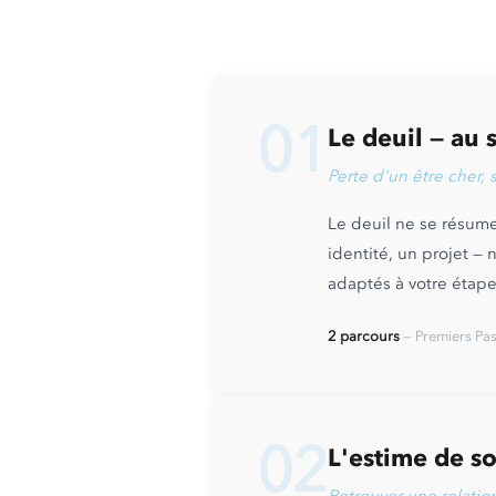
01
Le deuil — au 
Perte d'un être cher,
Le deuil ne se résum
identité, un projet —
adaptés à votre étape
2 parcours
— Premiers Pa
02
L'estime de so