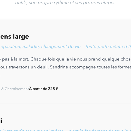
outils, son propre rythme et ses propres étapes.
sens large
 séparation, maladie, changement de vie — toute perte mérite d'êt
e pas à la mort. Chaque fois que la vie nous prend quelque cho
 nous traversons un deuil. Sandrine accompagne toutes les forme
.
s & Cheminement
À partir de 225 €
i