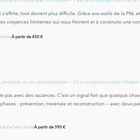
n juste et douce avec soi-même — c'est le fondement de tout le r
s'effrite, tout devient plus difficile. Grâce aux outils de la PNL
 les croyances limitantes qui vous freinent et à construire une co
'Estime
À partir de 450 €
 pendant, ou en reconstruction — il y a un parcours pour chaque
le pas avec des vacances. C'est un signal fort que quelque chos
phases : prévention, traversée et reconstruction — avec deux par
 & De l'élan de vie
À partir de 390 €