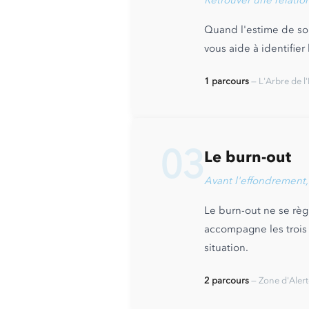
Retrouver une relatio
Quand l'estime de soi 
vous aide à identifier
1 parcours
— L'Arbre de l
03
Le burn-out
Avant l'effondrement,
Le burn-out ne se règ
accompagne les trois 
situation.
2 parcours
— Zone d'Alerte