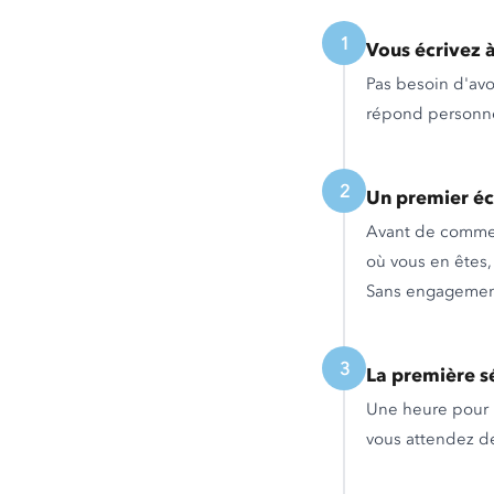
1
Vous écrivez 
Pas besoin d'avo
répond personne
2
Un premier éc
Avant de commen
où vous en êtes,
Sans engagement
3
La première s
Une heure pour p
vous attendez de