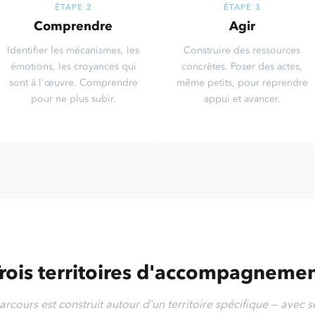
ÉTAPE 2
ÉTAPE 3
Comprendre
Agir
Identifier les mécanismes, les
Construire des ressources
émotions, les croyances qui
concrètes. Poser des actes,
sont à l'œuvre. Comprendre
même petits, pour reprendre
pour ne plus subir.
appui et avancer.
rois territoires d'accompagneme
cours est construit autour d'un territoire spécifique — avec 