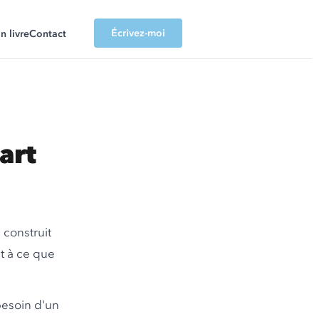
Écrivez-moi
 livre
Contact
art
 construit
t à ce que
besoin d'un