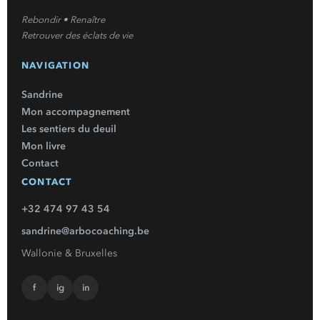
Rebondir • Renaître
Retrouver des éclats de vie
NAVIGATION
Sandrine
Mon accompagnement
Les sentiers du deuil
Mon livre
Contact
CONTACT
+32 474 97 43 54
sandrine@arbocoaching.be
Wallonie & Bruxelles
f
ig
in