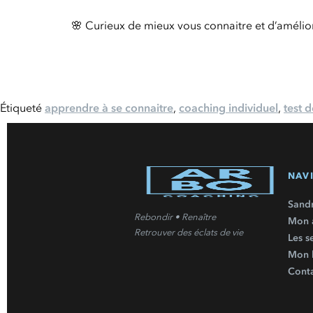
🌸 Curieux de mieux vous connaitre et d’amélior
Étiqueté
apprendre à se connaitre
,
coaching individuel
,
test 
NAV
Sand
Rebondir • Renaître
Mon 
Retrouver des éclats de vie
Les s
Mon l
Cont