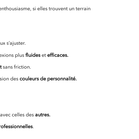
nthousiasme, si elles trouvent un terrain
x s’ajuster.
exions plus
fluides
et
efficaces.
t
sans friction.
nsion des
couleurs de personnalité.
avec celles des
autres.
rofessionnelles
.