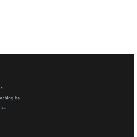
54
aching.be
les