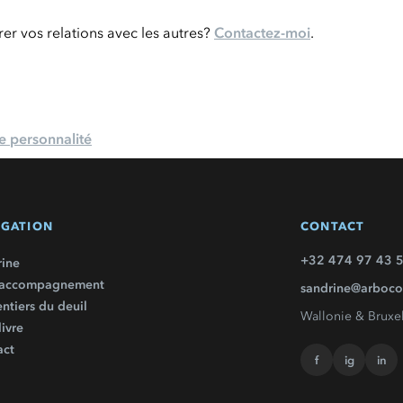
er vos relations avec les autres?
Contactez-moi
.
de personnalité
IGATION
CONTACT
+32 474 97 43 
rine
accompagnement
sandrine@arboco
entiers du deuil
Wallonie & Bruxel
ivre
act
f
ig
in